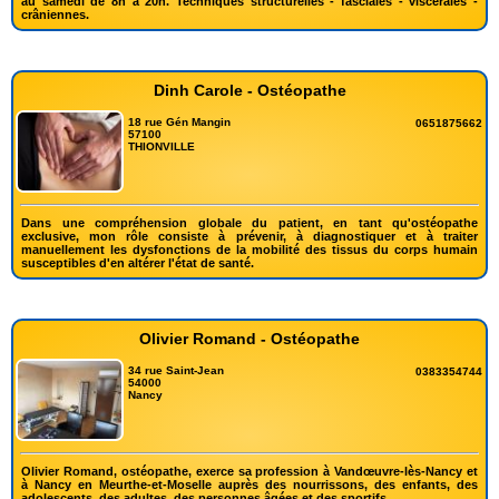
au samedi de 8h à 20h. Techniques structurelles - fasciales - viscérales -
crâniennes.
Dinh Carole - Ostéopathe
18 rue Gén Mangin
0651875662
57100
THIONVILLE
Dans une compréhension globale du patient, en tant qu'ostéopathe
exclusive, mon rôle consiste à prévenir, à diagnostiquer et à traiter
manuellement les dysfonctions de la mobilité des tissus du corps humain
susceptibles d'en altérer l'état de santé.
Olivier Romand - Ostéopathe
34 rue Saint-Jean
0383354744
54000
Nancy
Olivier Romand, ostéopathe, exerce sa profession à Vandœuvre-lès-Nancy et
à Nancy en Meurthe-et-Moselle auprès des nourrissons, des enfants, des
adolescents, des adultes, des personnes âgées et des sportifs.