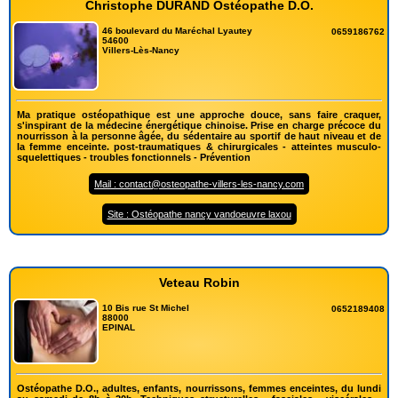
Christophe DURAND Ostéopathe D.O.
46 boulevard du Maréchal Lyautey
0659186762
54600
Villers-Lès-Nancy
Ma pratique ostéopathique est une approche douce, sans faire craquer,
s'inspirant de la médecine énergétique chinoise. Prise en charge précoce du
nourrisson à la personne âgée, du sédentaire au sportif de haut niveau et de
la femme enceinte. post-traumatiques & chirurgicales - atteintes musculo-
squelettiques - troubles fonctionnels - Prévention
Mail : contact@osteopathe-villers-les-nancy.com
Site : Ostéopathe nancy vandoeuvre laxou
Veteau Robin
10 Bis rue St Michel
0652189408
88000
EPINAL
Ostéopathe D.O., adultes, enfants, nourrissons, femmes enceintes, du lundi