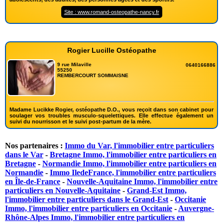
Site : www.romand-osteopathe-nancy.fr
Rogier Lucille Ostéopathe
9 rue Milaville
0640166886
55250
REMBERCOURT SOMMAISNE
Madame Lucikke Rogier, ostéopathe D.O., vous reçoit dans son cabinet pour
soulager vos troubles musculo-squelettiques. Elle effectue également un
suivi du nourrisson et le suivi post-partum de la mère.
Nos partenaires :
Immo du Var, l'immobilier entre particuliers
dans le Var
-
Bretagne Immo, l'immobilier entre particuliers en
Bretagne
-
Normandie Immo, l'immobilier entre particuliers en
Normandie
-
Immo IledeFrance, l'immobilier entre particuliers
en Île-de-France
-
Nouvelle-Aquitaine Immo, l'immobilier entre
particuliers en Nouvelle-Aquitaine
-
Grand-Est Immo,
l'immobilier entre particuliers dans le Grand-Est
-
Occitanie
Immo, l'immobilier entre particuliers en Occitanie
-
Auvergne-
Rhône-Alpes Immo, l'immobilier entre particuliers en