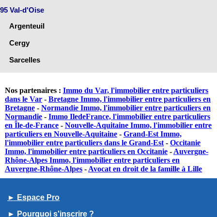
95 Val-d'Oise
Argenteuil
Cergy
Sarcelles
Nos partenaires :
Immo du Var, l'immobilier entre particuliers
dans le Var
-
Bretagne Immo, l'immobilier entre particuliers en
Bretagne
-
Normandie Immo, l'immobilier entre particuliers en
Normandie
-
Immo IledeFrance, l'immobilier entre particuliers
en Île-de-France
-
Nouvelle-Aquitaine Immo, l'immobilier entre
particuliers en Nouvelle-Aquitaine
-
Grand-Est Immo,
l'immobilier entre particuliers dans le Grand-Est
-
Occitanie
Immo, l'immobilier entre particuliers en Occitanie
-
Auvergne-
Rhône-Alpes Immo, l'immobilier entre particuliers en
Auvergne-Rhône-Alpes
-
Avocat en droit de la famille à Lille
► Espace Pro
► Pourquoi s'inscrire ?